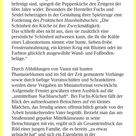
befestigt sind, spiegelt die Puppenküche den Zeitgeist der
60er Jahre wider. Besonders die Hersteller Fuchs und
Seidel beherzigten in der Gestaltung ihrer Spielzeuge eine
Forderung des
Praktischen Haushaltsbuches
: „Die
Schönheit der Küche ist ihre Zweckmäßigkeit.
Das schließt aber nicht aus, dass sie zusätzlich eine
persönliche Schönheit aufweisen kann, die ihr die Kühle
eines Laboratoriums nimmt: eine bunte, farben-frohe
Fensterumrahmung, ein kleiner Krug mit Blumen oder im
Farbton glücklich ausgewählte Wand- und Fußboden-
beläge.“
Durch Abbildungen von Vasen mit bunten
Phantasieblumen und im Stil der Zeit gemusterte Vorhänge
sowie durch farbige Vorratsschütten und Schranktüren
werden diese Vorgaben im Miniaturformat verwirklicht.
Aufgemalte Fenster gewähren einen Ausblick auf die
„unmittelbare Nachbarschaft“. Bei Fuchs-Küchen fällt der
Blick des aufmerksamen Betrachters auf ein kleines
Mädchen, das freudig seinen offensichtlich gerade von der
Arbeit heimkehrenden Vater begrüßt. Bezieht man das am
Straßenrand geparkte Mittelklasseauto in seine
Betrachtungen mit ein, ergibt sich als Gesamteindruck das
Bild einer jungen Familie, die es bereits „zu etwas
gebracht hat“ und sich ein Eigenheim in der