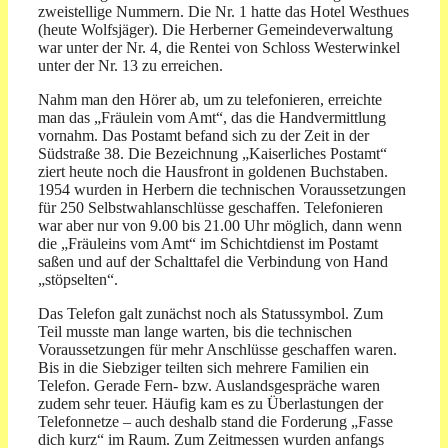
zweistellige Nummern. Die Nr. 1 hatte das Hotel Westhues
(heute Wolfsjäger). Die Herberner Gemeindeverwaltung
war unter der Nr. 4, die Rentei von Schloss Westerwinkel
unter der Nr. 13 zu erreichen.
Nahm man den Hörer ab, um zu telefonieren, erreichte
man das „Fräu­lein vom Amt“, das die Handvermittlung
vornahm. Das Postamt befand sich zu der Zeit in der
Südstraße 38. Die Bezeichnung „Kaiserliches Postamt“
ziert heute noch die Hausfront in goldenen Buchstaben.
1954 wurden in Herbern die technischen Vorausset­zungen
für 250 Selbstwahlanschlüsse geschaffen. Telefonieren
war aber nur von 9.00 bis 21.00 Uhr möglich, dann wenn
die „Fräuleins vom Amt“ im Schichtdienst im Postamt
saßen und auf der Schalttafel die Verbindung von Hand
„stöpselten“.
Das Telefon galt zunächst noch als Statussymbol. Zum
Teil musste man lange warten, bis die tech­nischen
Voraussetzungen für mehr Anschlüsse geschaffen waren.
Bis in die Siebziger teilten sich mehrere Familien ein
Telefon. Gerade Fern- bzw. Auslands­gespräche waren
zudem sehr teuer. Häufig kam es zu Überlastungen der
Telefonnetze – auch deshalb stand die Forderung „Fasse
dich kurz“ im Raum. Zum Zeitmessen wurden anfangs