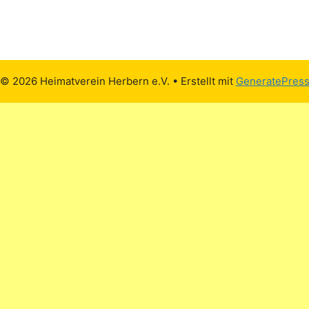
© 2026 Heimatverein Herbern e.V.
• Erstellt mit
GeneratePres