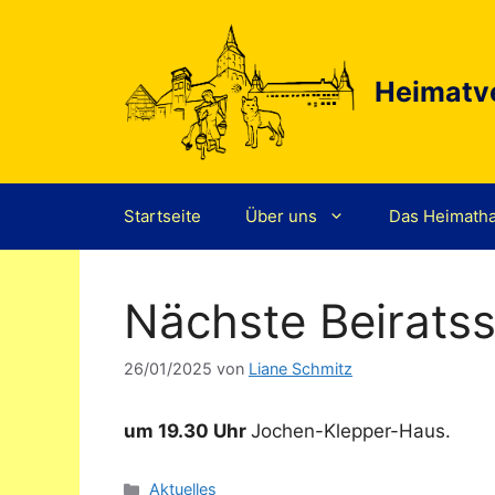
Zum
Inhalt
springen
Heimatve
Startseite
Über uns
Das Heimath
Nächste Beirats
26/01/2025
von
Liane Schmitz
um 19.30 Uhr
Jochen-Klepper-Haus.
Kategorien
Aktuelles